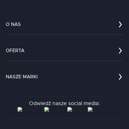
O NAS
Co nas wyróżnia?
Zespół
OFERTA
Kariera
Referencje
Edukacja
Dokumenty
Dla nauki
Blog
NASZE MARKI
Chatboty
Kontakt
Kodołamacz
Stacja.it
Odwiedź nasze social media:
Aidapta
AI & NLP Day