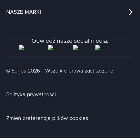
Dla nauki
Blog
NASZE MARKI
Chatboty
Kontakt
Kodołamacz
Stacja.it
Odwiedź nasze social media:
Aidapta
AI & NLP Day
© Sages 2026 - Wszelkie prawa zastrzeżone
Polityka prywatności
Zmień preferencje plików cookies