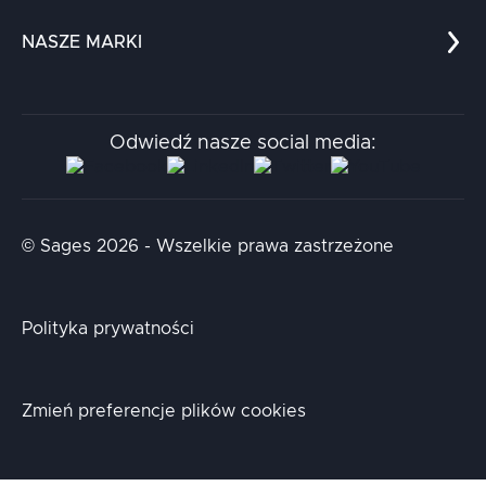
Dla nauki
Blog
NASZE MARKI
Chatboty
Kontakt
Kodołamacz
Stacja.it
Odwiedź nasze social media:
Aidapta
AI & NLP Day
© Sages 2026 - Wszelkie prawa zastrzeżone
Polityka prywatności
Zmień preferencje plików cookies