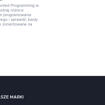
iented Programming w
poznaj różnice
m programowania
ego i sprawdź, kiedy
e zorientowane na
SZE MARKI