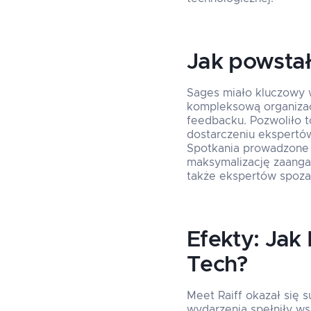
Jak powstał
Sages miało kluczowy 
kompleksową organizacj
feedbacku. Pozwoliło t
dostarczeniu ekspertów,
Spotkania prowadzone b
maksymalizację zaangaż
także ekspertów spoza 
Efekty: Jak
Tech?
Meet Raiff okazał się s
wydarzenia spełniły ws