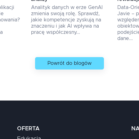
ikacji
Analityk danych w erze GenAI
Data-Or
ie
zmienia swoją rolę. Sprawdź,
Javie – 
mowania?
jakie kompetencje zyskują na
względe
znaczeniu i jak AI wpływa na
obiektow
na
pracę współczesny...
podejści
dane...
Powrót do blogów
OFERTA
NA
Edukacja