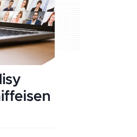
isy
iffeisen