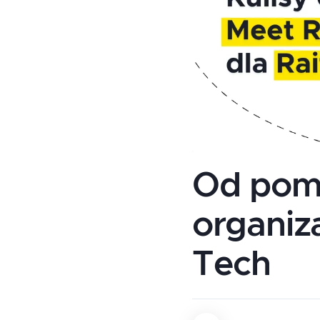
Od pomy
organiza
Tech