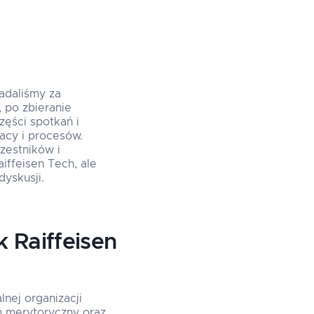
adaliśmy za
 po zbieranie
zęści spotkań i
racy i procesów.
zestników i
iffeisen Tech, ale
yskusji.
 Raiffeisen
lnej organizacji
m merytoryczny oraz