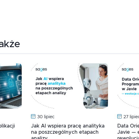
także
30 lipiec
27 lipie
ikacji
Jak AI wspiera pracę analityka
Data Or
na poszczególnych etapach
Javie — 
analizy
rewolucj