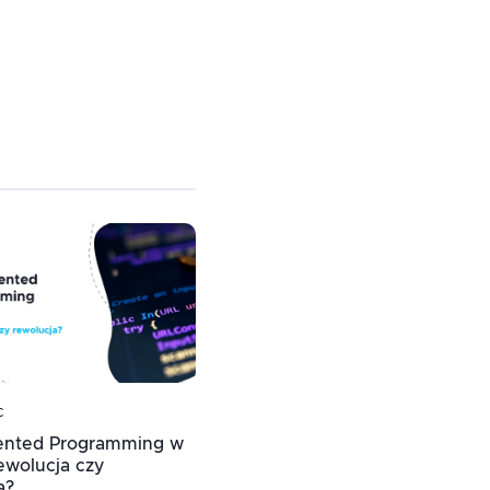
c
iented Programming w
ewolucja czy
a?