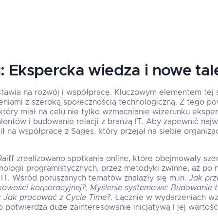
u: Ekspercka wiedza i nowe tal
stawia na rozwój i współpracę. Kluczowym elementem tej st
eniami z szeroką społecznością technologiczną. Z tego p
tóry miał na celu nie tylko wzmacnianie wizerunku eksperc
lentów i budowanie relacji z branżą IT. Aby zapewnić naj
ł na współpracę z Sages, który przejął na siebie organiza
iff zrealizowano spotkania online, które obejmowały sze
logii programistycznych, przez metodyki zwinne, aż po n
 IT. Wśród poruszanych tematów znalazły się m.in.
Jak prz
kowości korporacyjnej?
,
Myślenie systemowe: Budowanie t
: Jak pracować z Cycle Time?
. Łącznie w wydarzeniach wz
co potwierdza duże zainteresowanie inicjatywą i jej wartoś