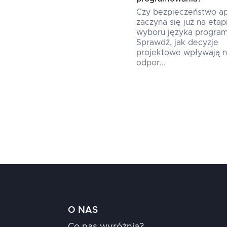
Czy bezpieczeństwo apl
zaczyna się już na etap
wyboru języka progra
Sprawdź, jak decyzje
projektowe wpływają 
odpor...
O NAS
Co nas wyróżnia?