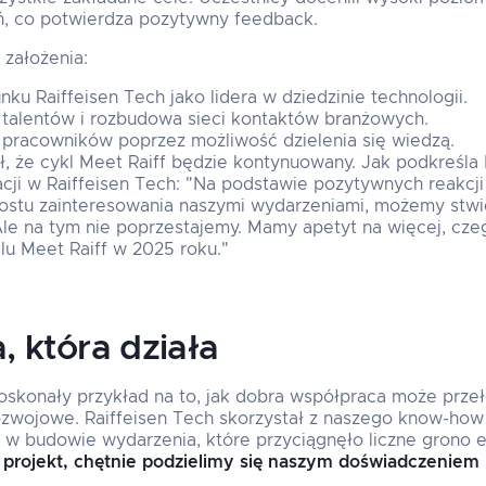
ń, co potwierdza pozytywny feedback.
założenia:
u Raiffeisen Tech jako lidera w dziedzinie technologii.
talentów i rozbudowa sieci kontaktów branżowych.
pracowników poprzez możliwość dzielenia się wiedzą.
ł, że cykl Meet Raiff będzie kontynuowany. Jak podkreśla
cji w Raiffeisen Tech: "Na podstawie pozytywnych reakcji
tu zainteresowania naszymi wydarzeniami, możemy stwier
Ale na tym nie poprzestajemy. Mamy apetyt na więcej, cz
klu Meet Raiff w 2025 roku."
 która działa
doskonały przykład na to, jak dobra współpraca może przeł
ozwojowe. Raiffeisen Tech skorzystał z naszego know-how
 w budowie wydarzenia, które przyciągnęło liczne grono 
 projekt, chętnie podzielimy się naszym doświadczenie