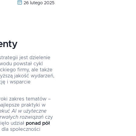
26 lutego 2025
enty
rategii jest dzielenie
owodu powstał cykl
kiego firmy, ale także
wyższą jakość wydarzeń,
cję i wsparcie
roki zakres tematów –
ajlepsze praktyki w
ekuć AI w użyteczne
rwałych rozwiązań
czy
ięło udział
ponad pół
ć dla społeczności