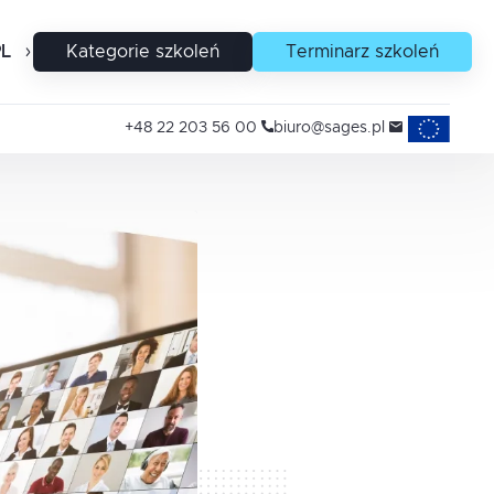
PL
EN
Kategorie szkoleń
Terminarz szkoleń
Projekty uni
+48 22 203 56 00
biuro@sages.pl