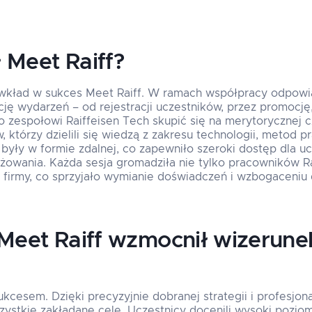
 Meet Raiff?
wkład w sukces Meet Raiff. W ramach współpracy odpowi
ę wydarzeń – od rejestracji uczestników, przez promocję,
o zespołowi Raiffeisen Tech skupić się na merytorycznej c
 którzy dzielili się wiedzą z zakresu technologii, metod p
yły w formie zdalnej, co zapewniło szeroki dostęp dla uc
owania. Każda sesja gromadziła nie tylko pracowników Ra
firmy, co sprzyjało wymianie doświadczeń i wzbogaceniu d
 Meet Raiff wzmocnił wizerunek
ukcesem. Dzięki precyzyjnie dobranej strategii i profesjona
zystkie zakładane cele. Uczestnicy docenili wysoki pozio