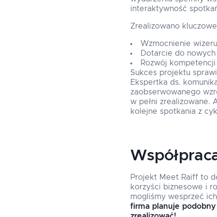
interaktywność spotka
Zrealizowano kluczowe 
Wzmocnienie wizerunk
Dotarcie do nowych 
Rozwój kompetencji 
Sukces projektu sprawi
Ekspertka ds. komunika
zaobserwowanego wzros
w pełni zrealizowane. 
kolejne spotkania z cy
Współpraca,
Projekt Meet Raiff to 
korzyści biznesowe i r
mogliśmy wesprzeć ich
firma planuje podobny
zrealizować!