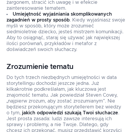
żargonem, stracić ich uwagę i w efekcie
zainteresowanie tematem.
Umiejętność wyjaśniania skomplikowanych
zagadnień w prosty sposób
. Kiedy wyjaśniasz swoje
myśli w sposób, który może zrozumieć
siedmioletnie dziecko, jesteś mistrzem komunikacji.
Aby to osiągnąć, staraj się używać jak największej
ilości porównań, przykładów i metafor z
doświadczeń swoich słuchaczy.
Zrozumienie tematu
Do tych trzech niezbędnych umiejętności w data
storytellingu dochodzi jeszcze jedna. Już
kilkakrotnie podkreślałam, jak kluczowa jest
znajomość tematu. Jak powiedział Steven Covey,
„najpierw zrozum, aby zostać zrozumianym”. Nie
będziesz przekonującym storytellerem bez wiedzy
o tym,
jakich odpowiedzi szukają Twoi słuchacze
.
Jest prosta zasada: ludzi zawsze interesują ich
sprawy i problemy, a nie Twoje. Dlatego, gdy
chcesz ich przekonać, musisz przedstawić korzyści