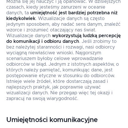
Można się jej nauczyć i ją opanować. W dzisiejszych
czasach, kiedy jesteśmy zanurzeni w oceanie
danych, ta
umiejętność jest bardziej potrzebna niż
kiedykolwiek
. Wizualizacje danych są często
jedynym sposobem, aby nadać sens danym, znaleźć
wzorce i zrozumieć otaczający nas świat.
Wizualizacje danych
wykorzystują ludzką percepcję
do komunikacji i odbioru danych
. Jeśli zrobimy to
bez należytej staranności i rozwagi, nasi odbiorcy
wyciągną niewłaściwe wnioski. Najgorszym
scenariuszem byłoby celowe wprowadzanie
odbiorców w błąd. Jednym z istotnych aspektów, o
których należy pamiętać, komunikując dane, jest
postępowanie etyczne w stosunku do odbiorców.
Istnieje wiele źródeł, które dostarczają zasad i
najlepszych praktyk, jak poprawnie używać
wizualizacji danych. Nie przegap więc tej okazji i
zapracuj na swoją wiarygodność.
Umiejętności komunikacyjne