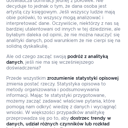
doświadcza dominacji jednej z połówek. Nie
decyduje to jednak o tym, że dana osoba jest
artystą czy księgowym. Jeśli wszyscy ludzie mają
obie połówki, to wszyscy mogą analizować i
interpretować dane. Oczywiście, niektórzy z nas są
bardziej utalentowani od innych w tej dziedzinie, ale
byłabym daleka od opinii, że nie można nauczyć się
analityki danych, pod warunkiem że nie cierpi się na
solidną dyskalkulię.
Ale od czego zacząć swoją
podróż z analityką
danych
, jeśli nie ma się wcześniejszego
doświadczenia?
Przede wszystkim
zrozumienie statystyki opisowej
zmienia postać rzeczy. Statystyka opisowa to
metody organizowania i podsumowywania
informacji. Mając te statystyki przygotowane,
możemy zacząć zadawać właściwe pytania, które
pomogą nam odkryć wiedzę z danych i wyciągnąć
wnioski. W większości przypadków analitykę
przeprowadza się po to, aby
dostrzec trendy w
danych, udział różnych czynników lub rozkład