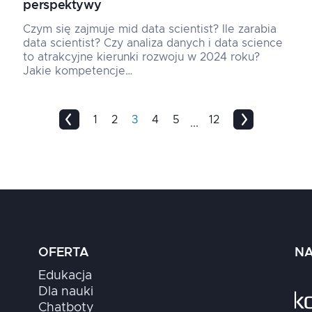
perspektywy
Czym się zajmuje mid data scientist? Ile zarabia
data scientist? Czy analiza danych i data science
to atrakcyjne kierunki rozwoju w 2024 roku?
Jakie kompetencje…
1
2
3
4
5
12
...
OFERTA
NA
Edukacja
Dla nauki
Chatboty