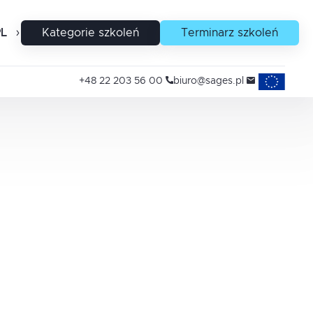
PL
EN
Kategorie szkoleń
Terminarz szkoleń
Projekty uni
+48 22 203 56 00
biuro@sages.pl