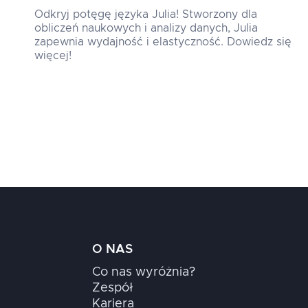
Odkryj potęgę języka Julia! Stworzony dla
obliczeń naukowych i analizy danych, Julia
zapewnia wydajność i elastyczność. Dowiedz się
więcej!
O NAS
Co nas wyróżnia?
Zespół
Kariera