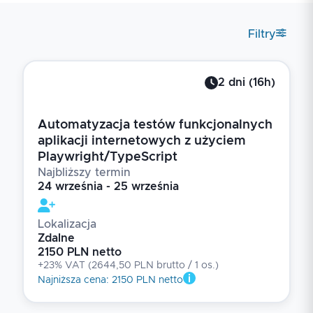
Filtry
2
dni
(
16
h)
Automatyzacja testów funkcjonalnych
aplikacji internetowych z użyciem
Playwright/TypeScript
Najbliższy termin
24 września - 25 września
Lokalizacja
Zdalne
2150 PLN netto
+23% VAT
(
2644,50 PLN brutto
/ 1
os.
)
Najniższa cena
:
2150 PLN netto