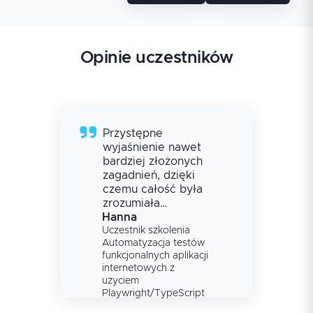
Opinie uczestników
Przystępne
wyjaśnienie nawet
bardziej złożonych
zagadnień, dzięki
czemu całość była
zrozumiała
niezależnie od
Hanna
poziomu
Uczestnik szkolenia
Automatyzacja testów
wyjściowego. Dużo
funkcjonalnych aplikacji
praktyki - na
internetowych z
każdym etapie
użyciem
pojawiało się
Playwright/TypeScript
zadanie, które