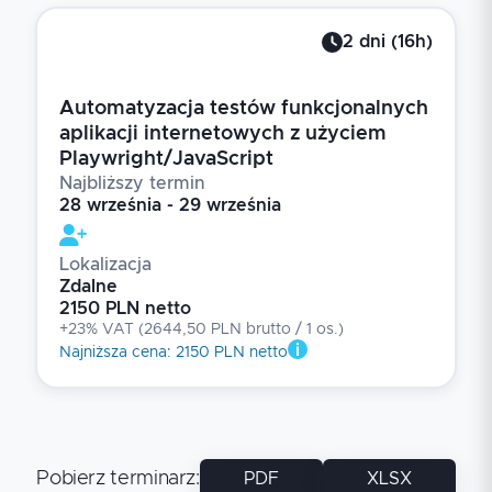
2
dni
(
16
h)
Automatyzacja testów funkcjonalnych
aplikacji internetowych z użyciem
Playwright/JavaScript
Najbliższy termin
28 września - 29 września
Lokalizacja
Zdalne
2150 PLN netto
+23% VAT
(
2644,50 PLN brutto
/ 1
os.
)
Najniższa cena
:
2150 PLN netto
Pobierz terminarz
:
PDF
XLSX