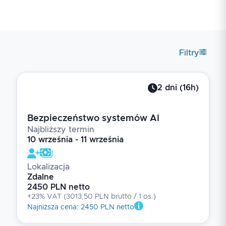
Filtry
2
dni
(
16
h)
Bezpieczeństwo systemów AI
Najbliższy termin
10 września - 11 września
Lokalizacja
Zdalne
2450 PLN netto
+23% VAT
(
3013,50 PLN brutto
/ 1
os.
)
Najniższa cena
:
2450 PLN netto