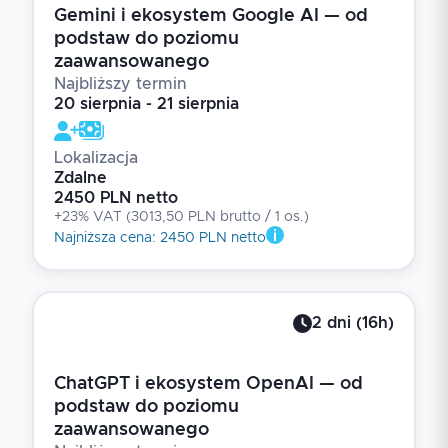
Gemini i ekosystem Google AI — od
podstaw do poziomu
zaawansowanego
Najbliższy termin
20 sierpnia - 21 sierpnia
Lokalizacja
Zdalne
2450 PLN netto
+23% VAT
(
3013,50 PLN brutto
/ 1
os.
)
Najniższa cena
:
2450 PLN netto
2
dni
(
16
h)
ChatGPT i ekosystem OpenAI — od
podstaw do poziomu
zaawansowanego