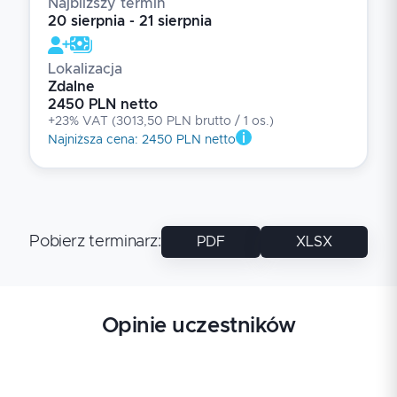
Najbliższy termin
20 sierpnia - 21 sierpnia
Lokalizacja
Zdalne
2450 PLN netto
+23% VAT
(
3013,50 PLN brutto
/ 1
os.
)
Najniższa cena
:
2450 PLN netto
Pobierz terminarz
:
PDF
XLSX
Opinie uczestników