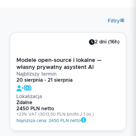
Filtry
2
dni
(
16
h)
Modele open-source i lokalne —
własny prywatny asystent AI
Najbliższy termin
20 sierpnia - 21 sierpnia
Lokalizacja
Zdalne
2450 PLN netto
+23% VAT
(
3013,50 PLN brutto
/ 1
os.
)
Najniższa cena
:
2450 PLN netto