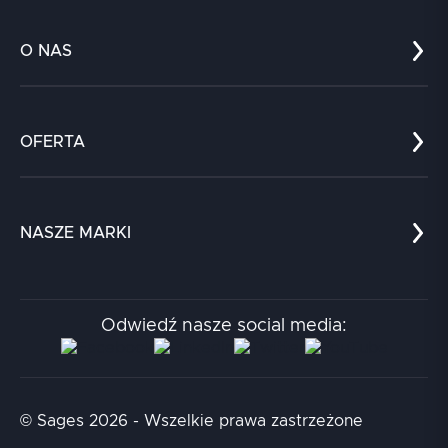
O NAS
Co nas wyróżnia?
Zespół
OFERTA
Kariera
Referencje
Edukacja
Dokumenty
Dla nauki
Blog
NASZE MARKI
Chatboty
Kontakt
Kodołamacz
Stacja.it
Odwiedź nasze social media:
Aidapta
AI & NLP Day
© Sages 2026 - Wszelkie prawa zastrzeżone