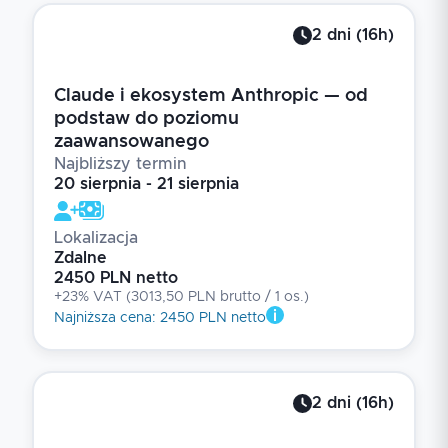
2
dni
(
16
h)
Claude i ekosystem Anthropic — od
podstaw do poziomu
zaawansowanego
Najbliższy termin
20 sierpnia - 21 sierpnia
Lokalizacja
Zdalne
2450 PLN netto
+23% VAT
(
3013,50 PLN brutto
/ 1
os.
)
Najniższa cena
:
2450 PLN netto
2
dni
(
16
h)