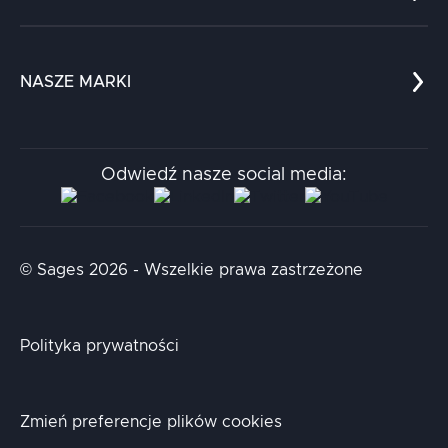
Referencje
Edukacja
Dokumenty
Dla nauki
Blog
NASZE MARKI
Chatboty
Kontakt
Kodołamacz
Stacja.it
Odwiedź nasze social media:
Aidapta
AI & NLP Day
© Sages 2026 - Wszelkie prawa zastrzeżone
Polityka prywatności
Zmień preferencje plików cookies