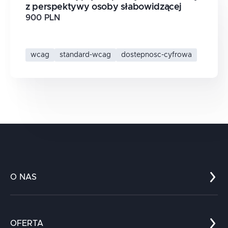
z perspektywy osoby słabowidzącej
900 PLN
wcag
standard-wcag
dostepnosc-cyfrowa
O NAS
Co nas wyróżnia?
Zespół
OFERTA
Kariera