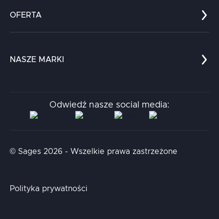
Zespół
OFERTA
Kariera
Referencje
Edukacja
Dokumenty
Dla nauki
Blog
NASZE MARKI
Chatboty
Kontakt
Kodołamacz
Stacja.it
Odwiedź nasze social media:
Aidapta
AI & NLP Day
© Sages 2026 - Wszelkie prawa zastrzeżone
Polityka prywatności