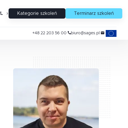
PL
EN
Kategorie szkoleń
Terminarz szkoleń
Projekty uni
+48 22 203 56 00
biuro@sages.pl