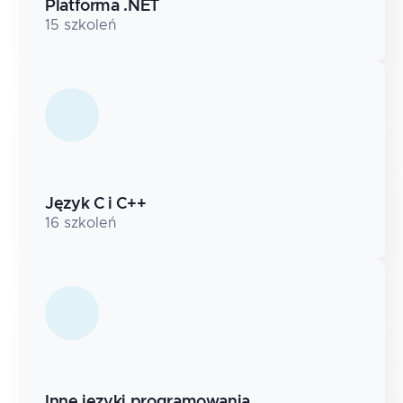
Platforma .NET
15
szkoleń
Język C i C++
16
szkoleń
Inne języki programowania