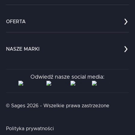
Co nas wyróżnia?
Zespół
OFERTA
Kariera
Referencje
Edukacja
Dokumenty
Dla nauki
Blog
NASZE MARKI
Chatboty
Kontakt
Kodołamacz
Stacja.it
Odwiedź nasze social media:
Aidapta
AI & NLP Day
© Sages 2026 - Wszelkie prawa zastrzeżone
Polityka prywatności