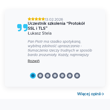
13.02.2026
Uczestnik szkolenia
“
Protokół
SSL i TLS
”
Łukasz
Stela
b
Pan Piotr ma rzadko spotykaną,
wybitną zdolność upraszczania -
tłumaczenia rzeczy trudnych w sposób
bardo zrozumiały. Każdy, najmniejszy
element szkolenia, łącznie z
Rozwiń
ćwiczeniami został perfekcyjnie
przygotowany. Do tego pasja
prowadzącego dała jedno z
najlepszych szkoleń, w których
uczestniczyłem.
Więcej opinii