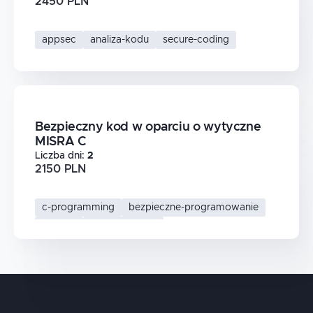
2450 PLN
appsec
analiza-kodu
secure-coding
Bezpieczny kod w oparciu o wytyczne
MISRA C
Liczba dni
:
2
2150 PLN
c-programming
bezpieczne-programowanie
misra-c
secure-coding