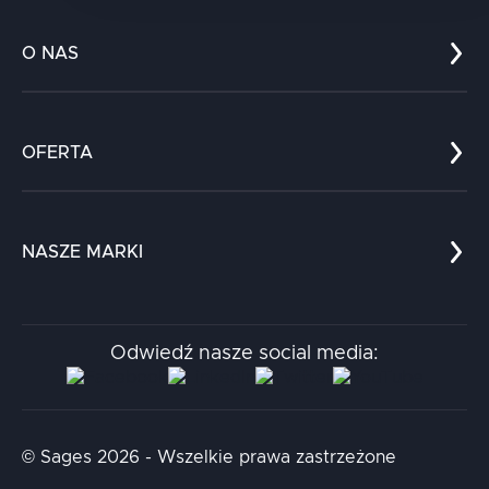
O NAS
Co nas wyróżnia?
Zespół
OFERTA
Kariera
Referencje
Edukacja
Dokumenty
Dla nauki
Blog
NASZE MARKI
Chatboty
Kontakt
Kodołamacz
Stacja.it
Odwiedź nasze social media:
Aidapta
AI & NLP Day
© Sages 2026 - Wszelkie prawa zastrzeżone