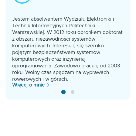
algorytmów kryptograficznych
certyfikatów
Profile certyfikatów TLS
Lista certyfikatów unieważnionych
Metoda współdzielonego klucza (pre-
(certificate revocation list, CRL)
Jestem absolwentem Wydziału Elektroniki i
shared key, PSK)
Protokół weryfikacji statusu certyfikatu
Technik Informacyjnych Politechniki
Uwierzytelnienie oparte o hasło (secure
(online certificate status protocol, OCSP)
Warszawskiej. W 2012 roku obroniłem doktorat
remote password, SRP)
Mechanizm CRLSets
z obszaru niezawodności systemów
Datagramowy protokół TLS (Datagram
Przejrzystość certyfikatów (certificate
komputerowych. Interesuję się szeroko
Transport Layer Security, DTLS)
transparency, CT)
pojętym bezpieczeństwem systemów
Wykorzystanie programowych i
komputerowych oraz inżynierią
Znacznik SCT (signed certificate
sprzętowych końcówek SSL/TLS
oprogramowania. Zawodowo pracuję od 2003
timestamp)
Testowanie działania protokołu
roku. Wolny czas spędzam na wyprawach
Zalecenia grupy roboczej CA/Browser
Zalecenia dotyczące konfiguracji
rowerowych i w górach.
Forum
Więcej o mnie
Certyfikaty uwierzytelniania witryn
internetowych w eIDAS
Architektury wdrożeń PKI
Migracja do kryptografii postkwantowej,
certyfikaty hybrydowe (hybrid certificates)