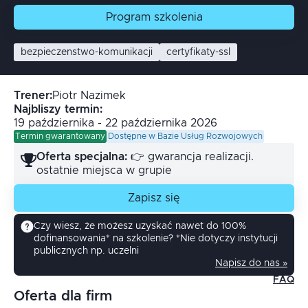
Program
szkolenia
bezpieczenstwo-komunikacji
certyfikaty-ssl
Trener
:
Piotr
Nazimek
Najbliszy termin:
19 października - 22 października 2026
Termin gwarantowany
Dostępne w Bazie Usług Rozwojowych
Oferta specjalna:
👉 gwarancja realizacji.
ostatnie miejsca w grupie
Zapisz się
Czy wiesz, że możesz uzyskać nawet do 100%
dofinansowania* na szkolenie? *Nie dotyczy instytucji
publicznych np. uczelni
Napisz do nas »
FAQ
Oferta dla firm