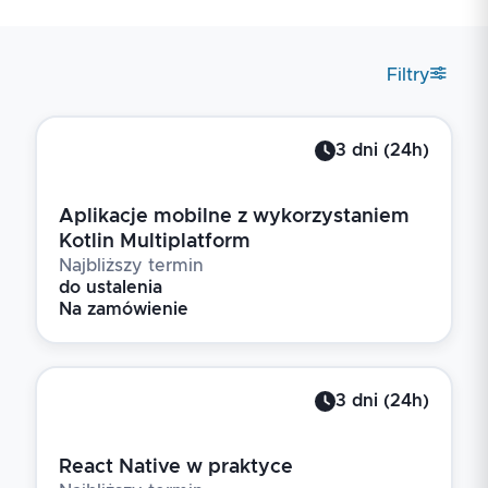
Filtry
3
dni
(
24
h)
Aplikacje mobilne z wykorzystaniem
Kotlin Multiplatform
Najbliższy termin
do ustalenia
Na zamówienie
3
dni
(
24
h)
React Native w praktyce