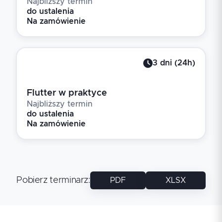
Najbliższy termin
do ustalenia
Na zamówienie
3
dni
(
24
h)
Flutter w praktyce
Najbliższy termin
do ustalenia
Na zamówienie
Pobierz terminarz
:
PDF
XLSX